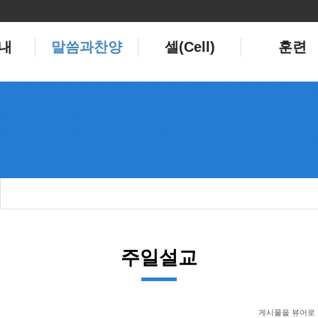
내
말씀과찬양
셀(Cell)
훈련
주일설교
게시물을 뷰어로