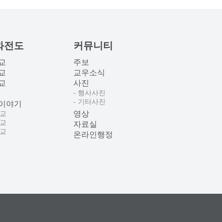
와전도
커뮤니티
교
주보
교
교우소식
교
사진
- 행사사진
- 기타사진
이야기
선교
영상
선교
자료실
선교
온라인행정