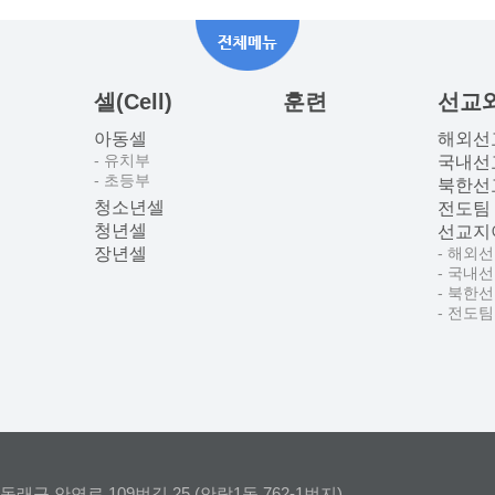
셀(Cell)
훈련
선교
아동셀
해외선
- 유치부
국내선
- 초등부
북한선
청소년셀
전도팀
청년셀
선교지
장년셀
- 해외
- 국내
- 북한
- 전도팀
동래구 안연로 109번길 25 (안락1동 762-1번지)