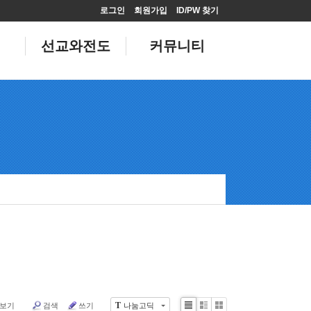
로그인
회원가입
ID/PW 찾기
선교와전도
커뮤니티
 보기
검색
쓰기
나눔고딕
T