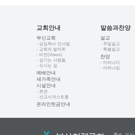
교회안내
말씀과찬양
부산교회
설교
- 담임목사 인사말
- 주일설교
- 교회의 발자취
- 특별설교
- 비전(Vision)
찬양
- 섬기는 사람들
- 마라나다
- 오시는 길
- 마하나임
예배안내
새가족안내
시설안내
- 본관
- 선교사게스트룸
온라인헌금안내
주소.
부산 