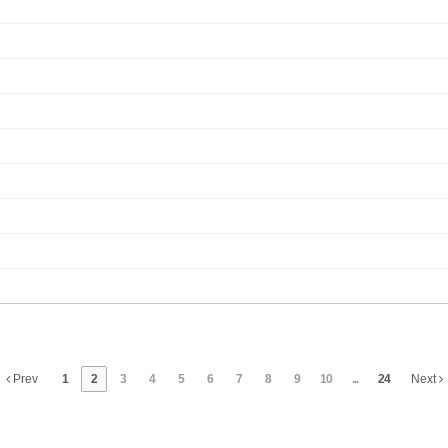
Prev
1
2
3
4
5
6
7
8
9
10
...
24
Next